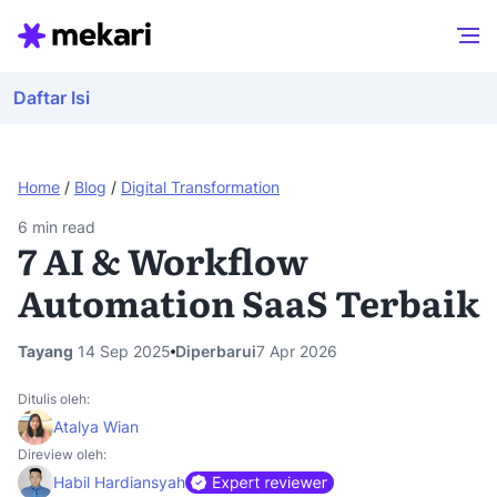
Daftar Isi
Home
/
Blog
/
Digital Transformation
6
min read
7 AI & Workflow
Automation SaaS Terbaik
Tayang
14 Sep 2025
Diperbarui
7 Apr 2026
Ditulis oleh:
Atalya Wian
Direview oleh:
Habil Hardiansyah