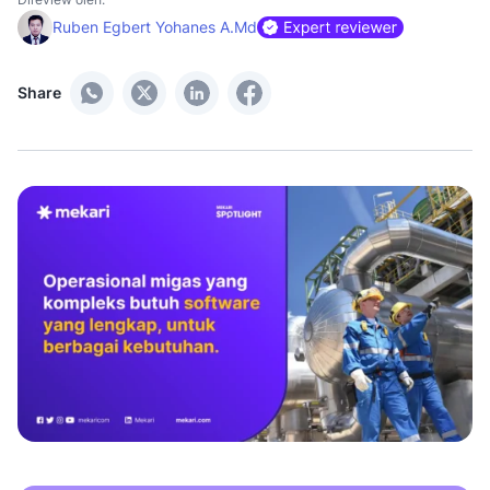
Ruben Egbert Yohanes A.Md
Share