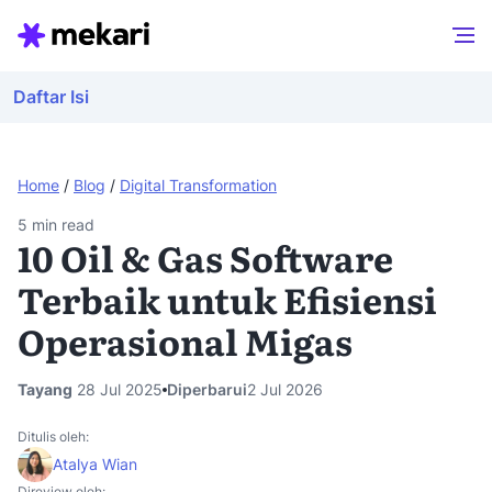
Daftar Isi
Home
/
Blog
/
Digital Transformation
5
min read
10 Oil & Gas Software
Terbaik untuk Efisiensi
Operasional Migas
Tayang
28 Jul 2025
Diperbarui
2 Jul 2026
Ditulis oleh:
Atalya Wian
Direview oleh: