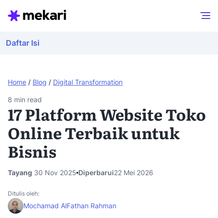
Daftar Isi
Home
/
Blog
/
Digital Transformation
8
min read
17 Platform Website Toko
Online Terbaik untuk
Bisnis
Tayang
30 Nov 2025
Diperbarui
22 Mei 2026
Ditulis oleh:
Mochamad AlFathan Rahman