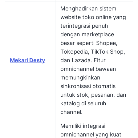
Menghadirkan sistem
website toko online yang
terintegrasi penuh
dengan marketplace
besar seperti Shopee,
Tokopedia, TikTok Shop,
Mekari Desty
dan Lazada. Fitur
omnichannel bawaan
memungkinkan
sinkronisasi otomatis
untuk stok, pesanan, dan
katalog di seluruh
channel.
Memiliki integrasi
omnichannel yang kuat