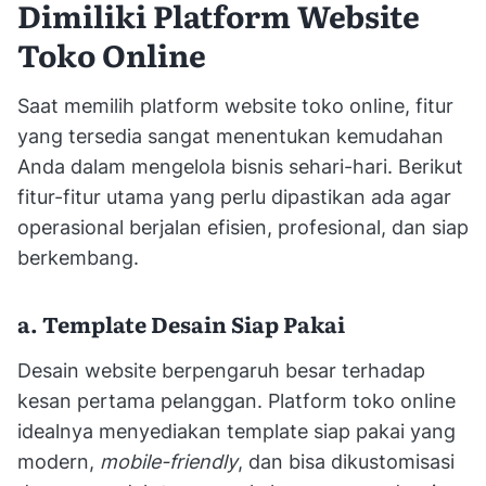
Dimiliki Platform Website
Toko Online
Saat memilih platform website toko online, fitur
yang tersedia sangat menentukan kemudahan
Anda dalam mengelola bisnis sehari-hari. Berikut
fitur-fitur utama yang perlu dipastikan ada agar
operasional berjalan efisien, profesional, dan siap
berkembang.
a. Template Desain Siap Pakai
Desain website berpengaruh besar terhadap
kesan pertama pelanggan. Platform toko online
idealnya menyediakan template siap pakai yang
modern,
mobile-friendly
, dan bisa dikustomisasi