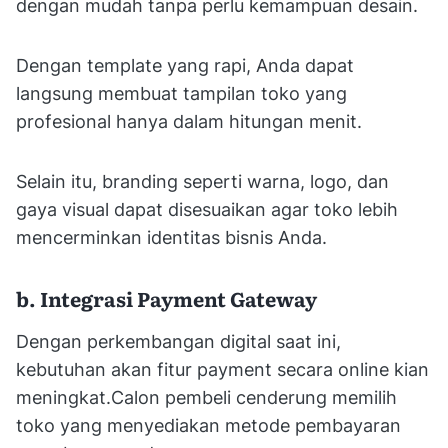
dengan mudah tanpa perlu kemampuan desain.
Dengan template yang rapi, Anda dapat
langsung membuat tampilan toko yang
profesional hanya dalam hitungan menit.
Selain itu, branding seperti warna, logo, dan
gaya visual dapat disesuaikan agar toko lebih
mencerminkan identitas bisnis Anda.
b. Integrasi Payment Gateway
Dengan perkembangan digital saat ini,
kebutuhan akan fitur payment secara online kian
meningkat.Calon pembeli cenderung memilih
toko yang menyediakan metode pembayaran