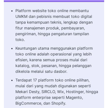
Platform website toko online membantu
UMKM dan pebisnis membuat toko digital
tanpa kemampuan teknis, lengkap dengan
fitur manajemen produk, pembayaran,
pengiriman, hingga pengaturan tampilan
toko.
Keuntungan utama menggunakan platform
toko online adalah operasional yang lebih
efisien, karena semua proses mulai dari
katalog, stok, pesanan, hingga pelanggan
dikelola melalui satu dasbor.
Terdapat 17 platform toko online pilihan,
mulai dari yang mudah digunakan seperti
Mekari Desty, SIRCLO, Wix, Hostinger, hingga
platform enterprise seperti Magento,
BigCommerce, dan Shopify.