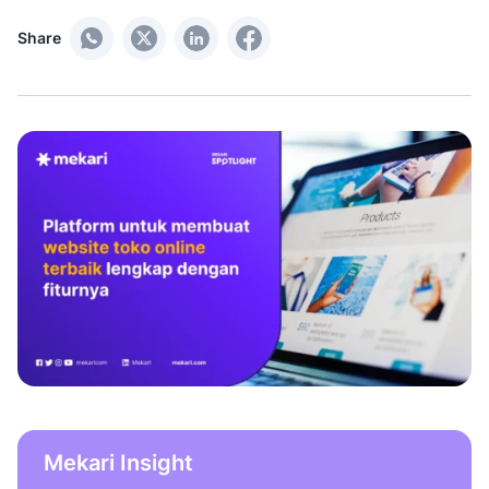
Share
Mekari Insight