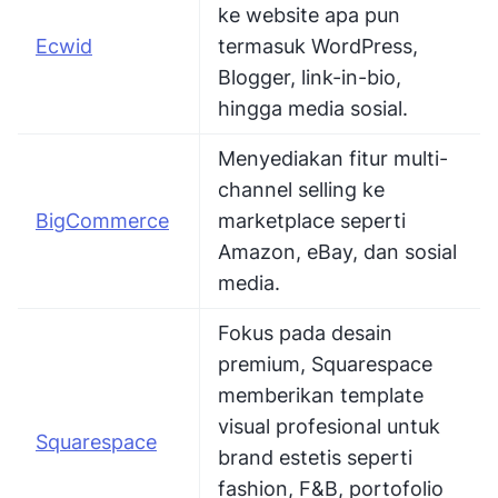
ke website apa pun
Ecwid
termasuk WordPress,
Blogger, link-in-bio,
hingga media sosial.
Menyediakan fitur multi-
channel selling ke
BigCommerce
marketplace seperti
Amazon, eBay, dan sosial
media.
Fokus pada desain
premium, Squarespace
memberikan template
visual profesional untuk
Squarespace
brand estetis seperti
fashion, F&B, portofolio