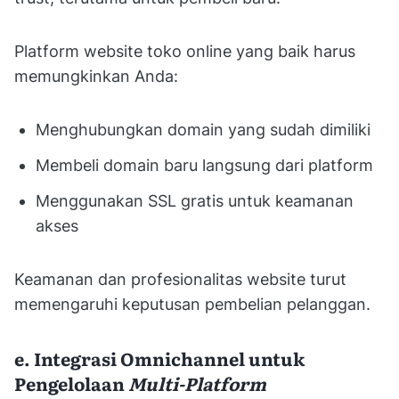
Platform website toko online yang baik harus
memungkinkan Anda:
Menghubungkan domain yang sudah dimiliki
Membeli domain baru langsung dari platform
Menggunakan SSL gratis untuk keamanan
akses
Keamanan dan profesionalitas website turut
memengaruhi keputusan pembelian pelanggan.
e. Integrasi Omnichannel untuk
Pengelolaan
Multi-Platform