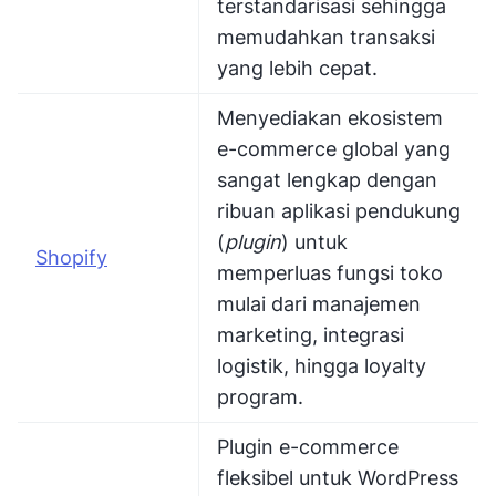
terstandarisasi sehingga
memudahkan transaksi
yang lebih cepat.
Menyediakan ekosistem
e-commerce global yang
sangat lengkap dengan
ribuan aplikasi pendukung
(
plugin
) untuk
Shopify
memperluas fungsi toko
mulai dari manajemen
marketing, integrasi
logistik, hingga loyalty
program.
Plugin e-commerce
fleksibel untuk WordPress