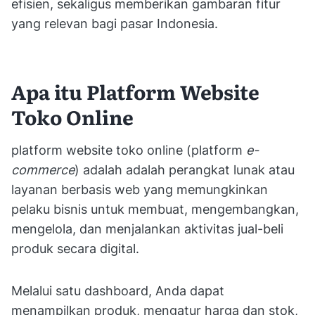
efisien, sekaligus memberikan gambaran fitur
yang relevan bagi pasar Indonesia.
Apa itu Platform Website
Toko Online
platform website toko online (platform
e-
commerce
) adalah adalah perangkat lunak atau
layanan berbasis web yang memungkinkan
pelaku bisnis untuk membuat, mengembangkan,
mengelola, dan menjalankan aktivitas jual-beli
produk secara digital.
Melalui satu dashboard, Anda dapat
menampilkan produk, mengatur harga dan stok,