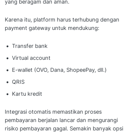
yang beragam dan aman.
Karena itu, platform harus terhubung dengan
payment gateway untuk mendukung:
Transfer bank
Virtual account
E-wallet (OVO, Dana, ShopeePay, dll.)
QRIS
Kartu kredit
Integrasi otomatis memastikan proses
pembayaran berjalan lancar dan mengurangi
risiko pembayaran gagal. Semakin banyak opsi