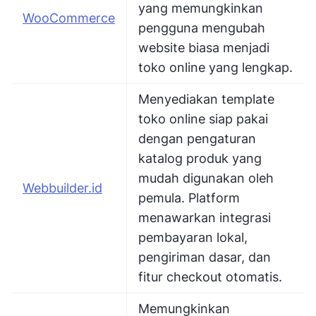
yang memungkinkan
WooCommerce
pengguna mengubah
website biasa menjadi
toko online yang lengkap.
Menyediakan template
toko online siap pakai
dengan pengaturan
katalog produk yang
mudah digunakan oleh
Webbuilder.id
pemula. Platform
menawarkan integrasi
pembayaran lokal,
pengiriman dasar, dan
fitur checkout otomatis.
Memungkinkan