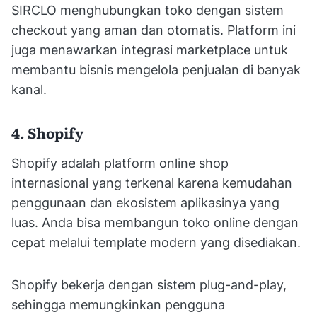
SIRCLO menghubungkan toko dengan sistem
checkout yang aman dan otomatis. Platform ini
juga menawarkan integrasi marketplace untuk
membantu bisnis mengelola penjualan di banyak
kanal.
4. Shopify
Shopify adalah platform online shop
internasional yang terkenal karena kemudahan
penggunaan dan ekosistem aplikasinya yang
luas. Anda bisa membangun toko online dengan
cepat melalui template modern yang disediakan.
Shopify bekerja dengan sistem plug-and-play,
sehingga memungkinkan pengguna