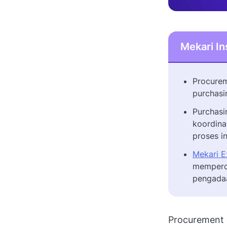
Mekari In
Procurem
purchasi
Purchasi
koordina
proses in
Mekari E
memperce
pengada
Procurement 