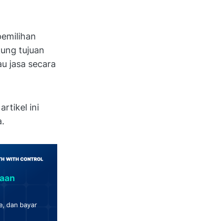
pemilihan
ung tujuan
au jasa secara
rtikel ini
a.