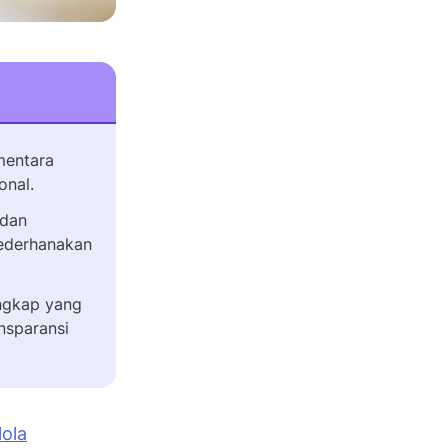
mentara
onal.
 dan
yederhanakan
ngkap yang
nsparansi
ola