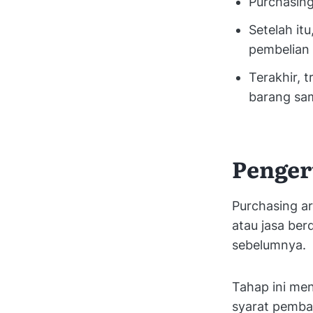
Purchasing
Setelah it
pembelian 
Terakhir, 
barang sam
Penger
Purchasing a
atau jasa ber
sebelumnya.
Tahap ini men
syarat pemba