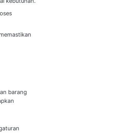
ai kebutuhan.
roses
n memastikan
ian barang
tapkan
ngaturan