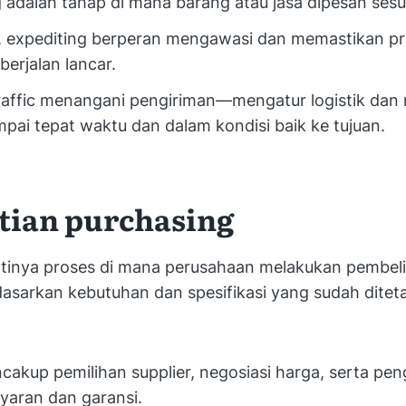
 adalah tahap di mana barang atau jasa dipesan sesu
u, expediting berperan mengawasi dan memastikan p
berjalan lancar.
traffic menangani pengiriman—mengatur logistik da
pai tepat waktu dan dalam kondisi baik ke tujuan.
tian purchasing
rtinya proses di mana perusahaan melakukan pembel
dasarkan kebutuhan dan spesifikasi yang sudah dite
cakup pemilihan supplier, negosiasi harga, serta pe
yaran dan garansi.