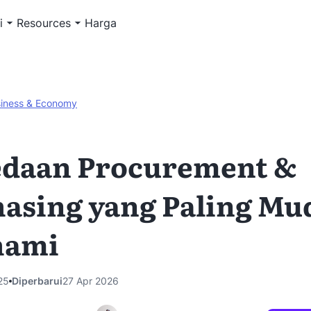
i
Resources
Harga
iness & Economy
edaan Procurement &
asing yang Paling Mu
hami
25
Diperbarui
27 Apr 2026