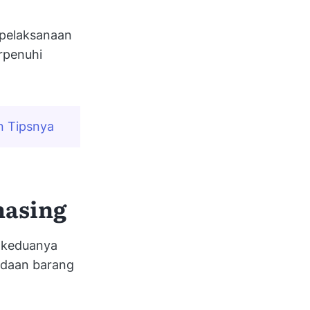
 pelaksanaan
rpenuhi
n Tipsnya
hasing
i keduanya
adaan barang