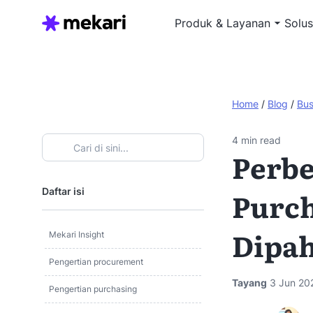
Produk & Layanan
Solus
Home
/
Blog
/
Bus
4
min read
Perb
Daftar isi
Purch
Dipa
Mekari Insight
Pengertian procurement
Tayang
3 Jun 20
Pengertian purchasing