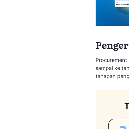
Penger
Procurement 
sampai ke tan
tahapan pen