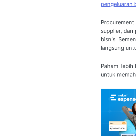
pengeluaran b
Procurement a
supplier, da
bisnis. Semen
langsung unt
Pahami lebih 
untuk memaha