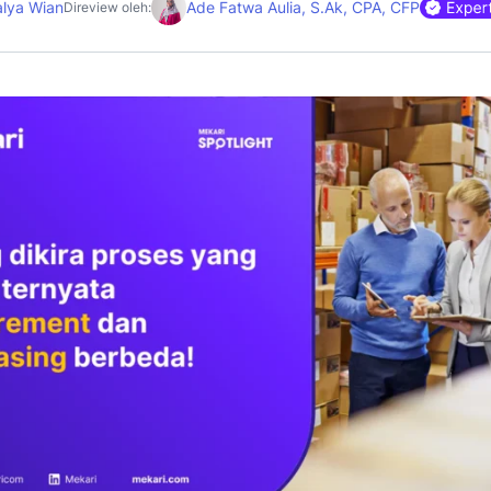
alya Wian
Ade Fatwa Aulia, S.Ak, CPA, CFP
Direview oleh: