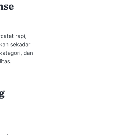
nse
catat rapi,
ukan sekadar
kategori, dan
itas.
g