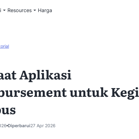
i
Resources
Harga
torial
at Aplikasi
bursement untuk Kegi
us
026
Diperbarui
27 Apr 2026