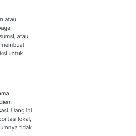
n atau
bagai
sumsi, atau
ib membuat
ksi untuk
lama
 diem
asi. Uang ini
rtasi lokal,
mumnya tidak