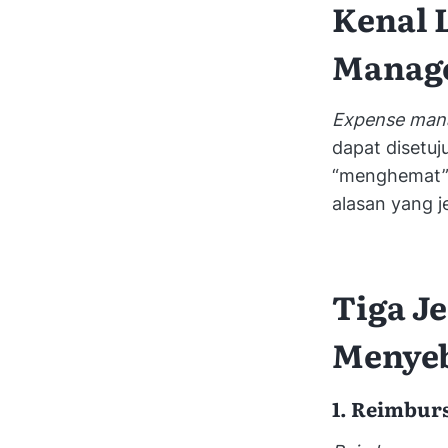
Kenal 
Manag
Expense man
dapat disetuj
“menghemat”, 
alasan yang j
Tiga J
Menye
1. Reimbur