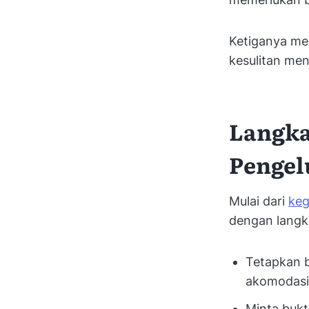
Ketiganya me
kesulitan men
Langka
Pengel
Mulai dari
keg
dengan langk
Tetapkan b
akomodasi, 
Minta bukt