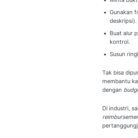
Gunakan fo
deskripsi).
Buat alur 
kontrol.
Susun ring
Tak bisa dipu
membantu kam
dengan
budg
Di industri, 
reimburseme
pertanggungj