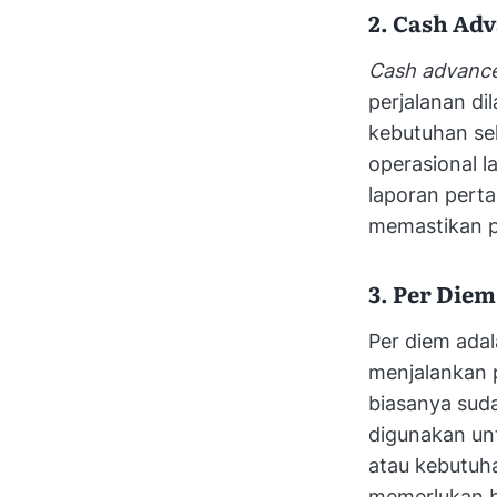
2. Cash Ad
Cash advanc
perjalanan di
kebutuhan sel
operasional l
laporan pert
memastikan p
3. Per Diem
Per diem ada
menjalankan p
biasanya suda
digunakan unt
atau kebutuha
memerlukan bu