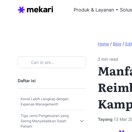
Produk & Layanan
Solus
Home
/
Blog
/
Edi
2
min read
Manfa
Daftar isi
Reim
Kamp
Kenal Lebih Lengkap dengan
Expense Management!
Tiga Jenis Pengeluaran yang
Tayang
13 Mar 2
Sering Menyebabkan Salah
Paham