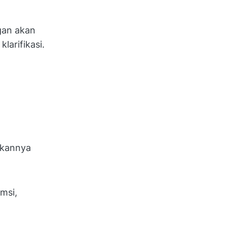
gan akan
larifikasi.
akannya
msi,