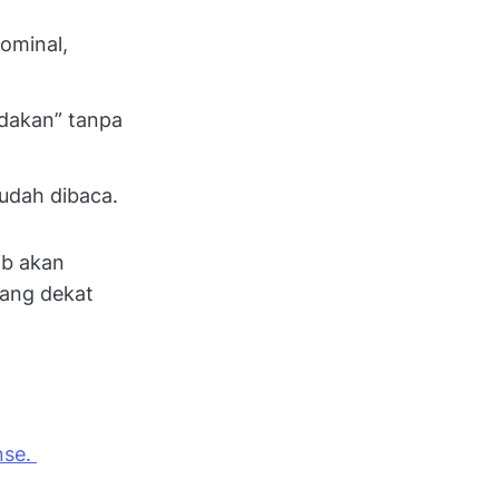
ominal,
adakan” tanpa
udah dibaca.
ib akan
yang dekat
nse.