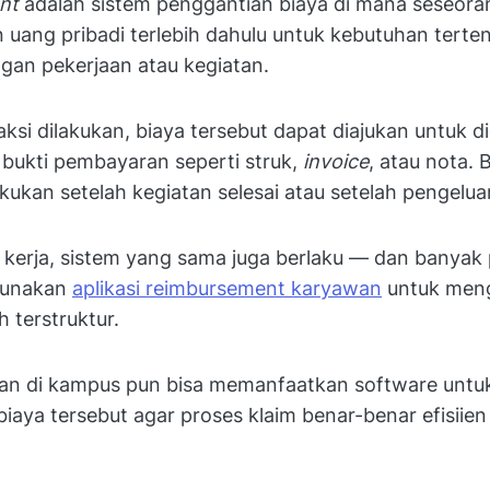
nt
adalah sistem penggantian biaya di mana seseora
uang pribadi terlebih dahulu untuk kebutuhan terte
gan pekerjaan atau kegiatan.
aksi dilakukan, biaya tersebut dapat diajukan untuk d
bukti pembayaran seperti struk,
invoice
, atau nota. 
akukan setelah kegiatan selesai atau setelah pengeluar
n kerja, sistem yang sama juga berlaku — dan banyak
gunakan
aplikasi reimbursement karyawan
untuk meng
ih terstruktur.
atan di kampus pun bisa memanfaatkan software untu
iaya tersebut agar proses klaim benar-benar efisiien