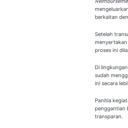
Reimburseme
mengeluarkan 
berkaitan den
Setelah trans
menyertakan 
proses ini dil
Di lingkunga
sudah meng
ini secara leb
Panitia kegi
penggantian b
transparan.