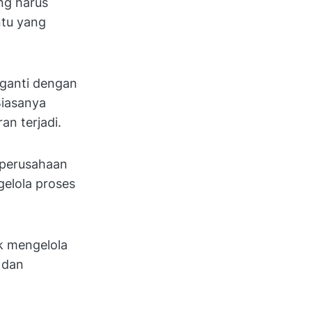
ng harus
ntu yang
iganti dengan
Biasanya
an terjadi.
 perusahaan
elola proses
k mengelola
 dan