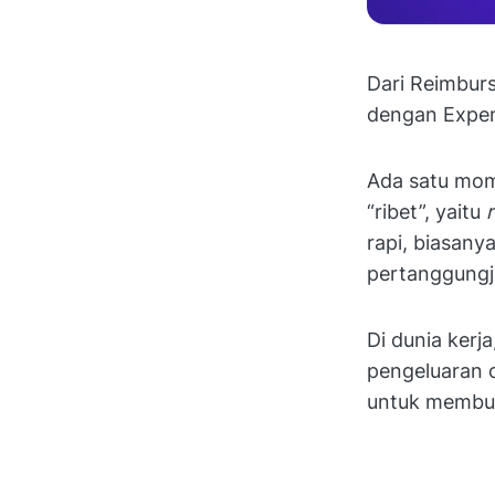
Dari Reimbur
dengan Expe
Ada satu mom
“ribet”, yaitu
rapi, biasany
pertanggungja
Di dunia kerj
pengeluaran o
untuk membua