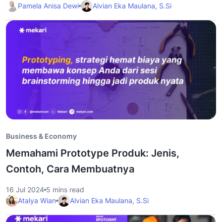
Pamela Anisa Dewi
Alvian Eka Maulana, S.Si
Business & Economy
Memahami Prototype Produk: Jenis,
Contoh, Cara Membuatnya
16 Jul 2024
5 mins read
Atalya Wian
Alvian Eka Maulana, S.Si