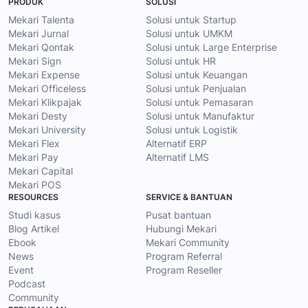
PRODUK
SOLUSI
Mekari Talenta
Solusi untuk Startup
Mekari Jurnal
Solusi untuk UMKM
Mekari Qontak
Solusi untuk Large Enterprise
Mekari Sign
Solusi untuk HR
Mekari Expense
Solusi untuk Keuangan
Mekari Officeless
Solusi untuk Penjualan
Mekari Klikpajak
Solusi untuk Pemasaran
Mekari Desty
Solusi untuk Manufaktur
Mekari University
Solusi untuk Logistik
Mekari Flex
Alternatif ERP
Mekari Pay
Alternatif LMS
Mekari Capital
Mekari POS
RESOURCES
SERVICE & BANTUAN
Studi kasus
Pusat bantuan
Blog Artikel
Hubungi Mekari
Ebook
Mekari Community
News
Program Referral
Event
Program Reseller
Podcast
Community