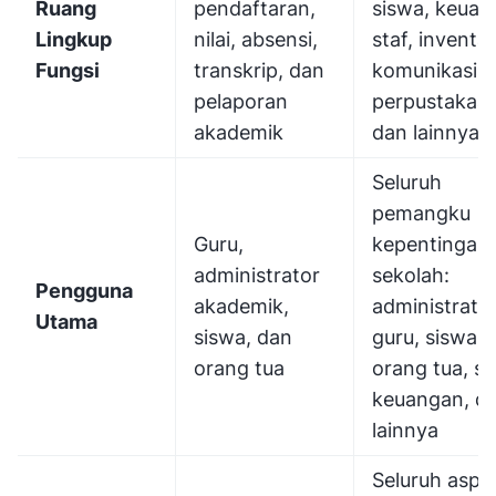
Ruang
pendaftaran,
siswa, keuan
Lingkup
nilai, absensi,
staf, inventar
Fungsi
transkrip, dan
komunikasi,
pelaporan
perpustakaan
akademik
dan lainnya
Seluruh
pemangku
Guru,
kepentingan
administrator
sekolah:
Pengguna
akademik,
administrator
Utama
siswa, dan
guru, siswa,
orang tua
orang tua, st
keuangan, d
lainnya
Seluruh aspe