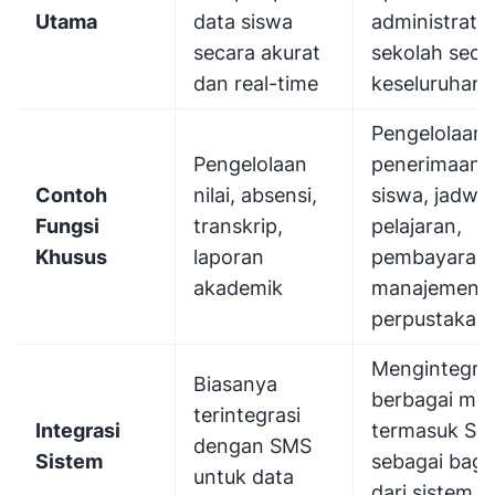
Utama
data siswa
administratif
secara akurat
sekolah seca
dan real-time
keseluruhan
Pengelolaan
Pengelolaan
penerimaan
Contoh
nilai, absensi,
siswa, jadwal
Fungsi
transkrip,
pelajaran,
Khusus
laporan
pembayaran 
akademik
manajemen st
perpustakaa
Mengintegra
Biasanya
berbagai mo
terintegrasi
Integrasi
termasuk SIS
dengan SMS
Sistem
sebagai bagi
untuk data
dari sistem 