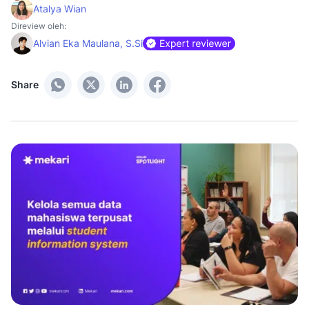
Atalya Wian
Direview oleh:
Alvian Eka Maulana, S.Si
Share