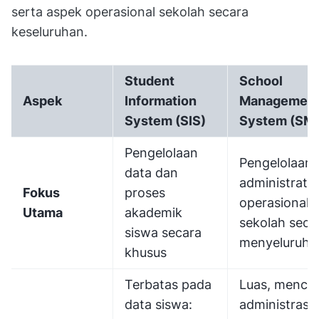
serta aspek operasional sekolah secara
keseluruhan.
Student
School
Aspek
Information
Managemen
System (SIS)
System (SM
Pengelolaan
Pengelolaan
data dan
administratif
Fokus
proses
operasional
Utama
akademik
sekolah seca
siswa secara
menyeluruh
khusus
Terbatas pada
Luas, menca
data siswa:
administrasi