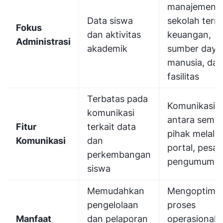
manajemen
Data siswa
sekolah term
Fokus
dan aktivitas
keuangan,
Administrasi
akademik
sumber daya
manusia, dan
fasilitas
Terbatas pada
Komunikasi l
komunikasi
antara semu
Fitur
terkait data
pihak melalui
Komunikasi
dan
portal, pesan
perkembangan
pengumuma
siswa
Memudahkan
Mengoptimal
pengelolaan
proses
Manfaat
dan pelaporan
operasional 