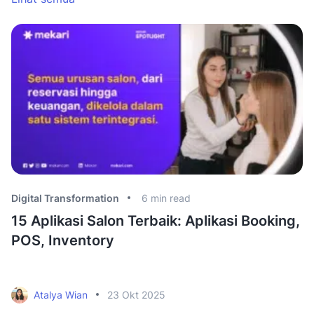
Digital Transformation
6
min read
Di
15 Aplikasi Salon Terbaik: Aplikasi Booking,
5
POS, Inventory
I
B
Atalya Wian
23 Okt 2025