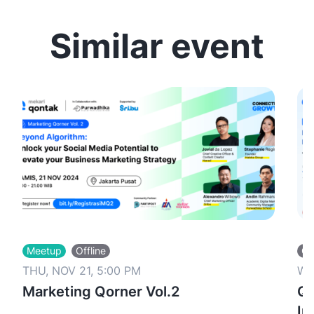
Similar event
Meetup
Offline
Of
THU, NOV 21, 5:00 PM
WE
Marketing Qorner Vol.2
Qo
In