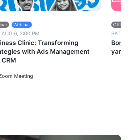
inar
Webinar
Offline
 AUG 6, 2:00 PM
SAT, OCT 14
iness Clinic: Transforming
Bongkar 
ategies with Ads Management
yang Aut
d CRM
IdeaHub
Zoom Meeting
Muhamm