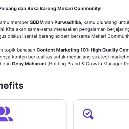
Peluang dan Buka Bareng Mekari Community!
kamu member
SBDM
dan
Purwadhika
, kamu diundang untuk
th!
Kita akan sama-sama merasakan pengalaman berjejarin
gus diskusi santai bareng expert bersama Mekari Communit
n topik bahasan
Content Marketing 101: High Quality Con
gnya konten berkualitas untuk menunjang strategi marketi
) dan
Desy Maharani
(Holding Brand & Growth Manager Re
nefits