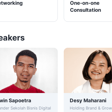
tworking
One-on-one
Consultation
eakers
win Sapoetra
Desy Maharani
nder Sekolah Bisnis Digital
Holding Brand & Grow