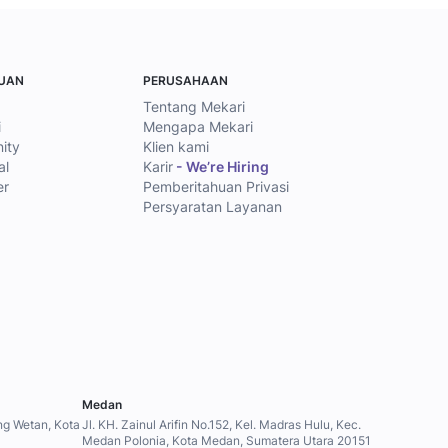
TUAN
PERUSAHAAN
Tentang Mekari
i
Mengapa Mekari
ity
Klien kami
al
Karir
- We’re Hiring
er
Pemberitahuan Privasi
Persyaratan Layanan
Medan
ung Wetan, Kota
Jl. KH. Zainul Arifin No.152, Kel. Madras Hulu, Kec.
Medan Polonia, Kota Medan, Sumatera Utara 20151