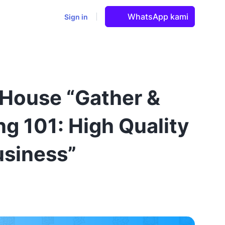
WhatsApp kami
Sign in
House “Gather &
g 101: High Quality
usiness”