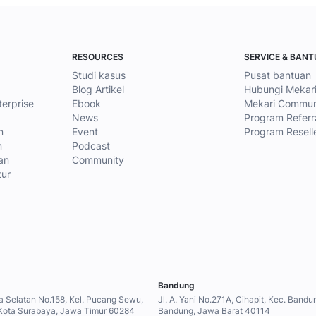
RESOURCES
SERVICE & BAN
Studi kasus
Pusat bantuan
Blog Artikel
Hubungi Mekar
terprise
Ebook
Mekari Commun
News
Program Referr
n
Event
Program Resell
n
Podcast
an
Community
tur
Bandung
a Selatan No.158, Kel. Pucang Sewu,
Jl. A. Yani No.271A, Cihapit, Kec. Band
Kota Surabaya, Jawa Timur 60284
Bandung, Jawa Barat 40114