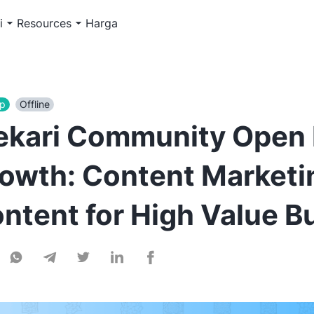
i
Resources
Harga
p
Offline
kari Community Open 
owth: Content Marketin
ntent for High Value B