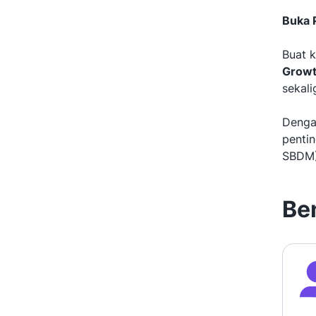
Buka 
Buat 
Grow
sekali
Denga
pentin
SBDM
Be