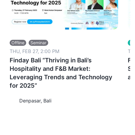
Offline
Seminar
Me
THU, FEB 27, 2:00 PM
TH
Finday Bali “Thriving in Bali’s
FI
Hospitality and F&B Market:
St
Leveraging Trends and Technology
an
for 2025”
Denpasar, Bali