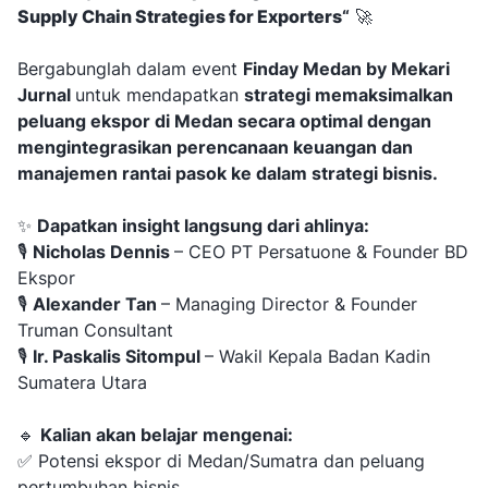
Supply Chain Strategies for Exporters
“
🚀
Bergabunglah dalam event
Finday Medan by Mekari
Jurnal
untuk mendapatkan
strategi memaksimalkan
peluang ekspor di Medan secara optimal dengan
mengintegrasikan perencanaan keuangan dan
manajemen rantai pasok ke dalam strategi bisnis.
✨
Dapatkan insight langsung dari ahlinya:
🎙️
Nicholas Dennis
– CEO PT Persatuone & Founder BD
Ekspor
🎙️
Alexander Tan
– Managing Director & Founder
Truman Consultant
🎙️
Ir. Paskalis Sitompul
– Wakil Kepala Badan Kadin
Sumatera Utara
🔹
Kalian akan belajar mengenai:
✅ Potensi ekspor di Medan/Sumatra dan peluang
pertumbuhan bisnis