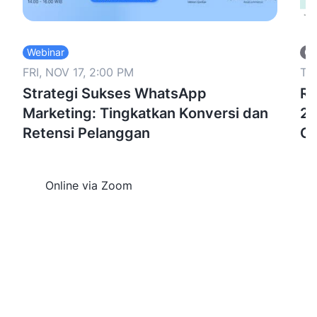
Webinar
Of
FRI, NOV 17, 2:00 PM
TH
Strategi Sukses WhatsApp
Re
Marketing: Tingkatkan Konversi dan
20
Retensi Pelanggan
Ch
Online via Zoom