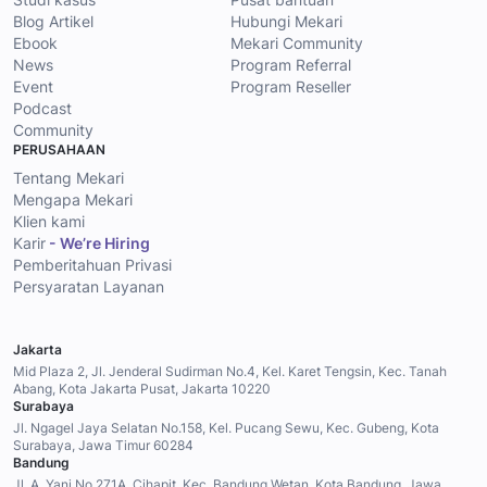
Blog Artikel
Hubungi Mekari
Ebook
Mekari Community
News
Program Referral
Event
Program Reseller
Podcast
Community
PERUSAHAAN
Tentang Mekari
Mengapa Mekari
Klien kami
Karir
- We’re Hiring
Pemberitahuan Privasi
Persyaratan Layanan
Jakarta
Mid Plaza 2, Jl. Jenderal Sudirman No.4, Kel. Karet Tengsin, Kec. Tanah
Abang, Kota Jakarta Pusat, Jakarta 10220
Surabaya
Jl. Ngagel Jaya Selatan No.158, Kel. Pucang Sewu, Kec. Gubeng, Kota
Surabaya, Jawa Timur 60284
Bandung
Jl. A. Yani No.271A, Cihapit, Kec. Bandung Wetan, Kota Bandung, Jawa