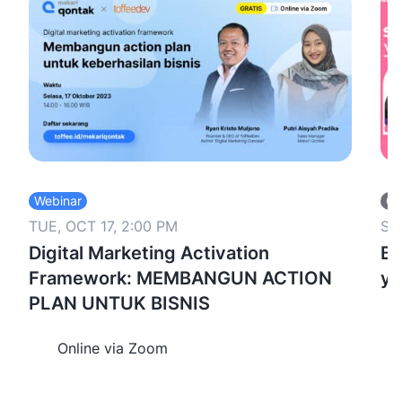
Webinar
Of
TUE, OCT 17, 2:00 PM
SA
Digital Marketing Activation
Bo
Framework: MEMBANGUN ACTION
ya
PLAN UNTUK BISNIS
Online via Zoom